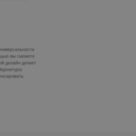
универсальности
ощью вы сможете
ой дизайн делает
Фурнитура:
енсировать