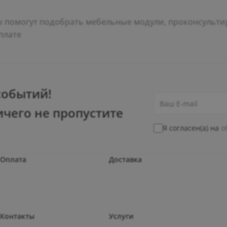
помогут подобрать мебельные модули, проконсультир
плате
событий!
ичего не пропустите
Я согласен(а) на
о
Оплата
Доставка
Контакты
Услуги