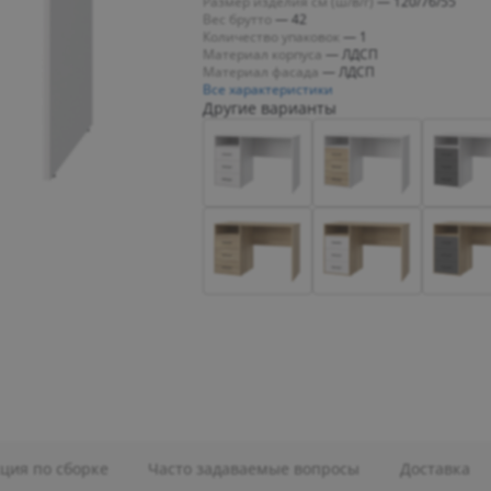
Размер изделия см (ш/в/г)
—
120/76/55
Вес брутто
—
42
Количество упаковок
—
1
Материал корпуса
—
ЛДСП
Материал фасада
—
ЛДСП
Все характеристики
Другие варианты
ция по сборке
Часто задаваемые вопросы
Доставка