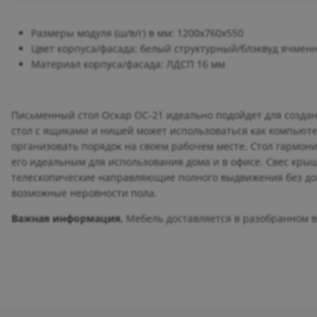
Размеры модуля (ш/в/г) в мм: 1200х760х550
Цвет корпуса/фасада: белый структурный/блэквуд ячмен
Материал корпуса/фасада: ЛДСП 16 мм
Письменный стол Оскар ОС-21 идеально подойдет для созда
стол с ящиками и нишей может использоваться как компьюте
организовать порядок на своем рабочем месте. Стол гармон
его идеальным для использования дома и в офисе. Свес кры
телескопические направляющие полного выдвижения без дов
возможные неровности пола.
Важная информация.
Мебель доставляется в разобранном ви