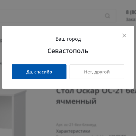
8 (8
Зака
8 (800
Ваш город
Севас
Прихожая
Гостиная
Детская
Офис
Севастополь
Камыш
ПН - П
кар ОС-21 белый структурный/блэквуд ячменный
СБ - 
Да, спасибо
Нет, другой
info@
Стол Оскар ОС-21 б
ячменный
Арт. ос-21-бел-блэквуд
Характеристики