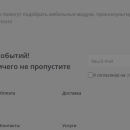
помогут подобрать мебельные модули, проконсультир
плате
событий!
ичего не пропустите
Я согласен(а) на
о
Оплата
Доставка
Контакты
Услуги