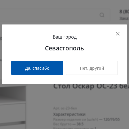
8 (8
Зака
8 (800
Ваш город
Севас
Прихожая
Гостиная
Детская
Офис
Севастополь
Камыш
ПН - П
кар ОС-23 белый структурный
СБ - 
Да, спасибо
Нет, другой
info@
Стол Оскар ОС-23 б
Арт. ос-23-бел
Характеристики
Размер изделия см (ш/в/г)
—
120/76/55
Вес брутто
—
38.5
Количество упаковок
—
1