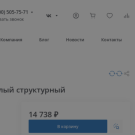
00) 505-75-71
зать звонок
) 505-75-71
тополь
Компания
Блог
Новости
Контакты
овое шоссе, 43/4
Т 08:30 – 17:30
ВС Выходной
compass-shop.ru
елый структурный
14 738 ₽
В корзину