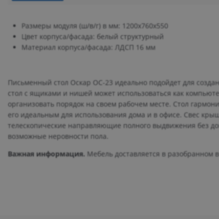
Размеры модуля (ш/в/г) в мм: 1200х760х550
Цвет корпуса/фасада: белый структурный
Материал корпуса/фасада: ЛДСП 16 мм
Письменный стол Оскар ОС-23 идеально подойдет для созда
стол с ящиками и нишей может использоваться как компьюте
организовать порядок на своем рабочем месте. Стол гармон
его идеальным для использования дома и в офисе. Свес кры
телескопические направляющие полного выдвижения без дов
возможные неровности пола.
Важная информация.
Мебель доставляется в разобранном ви