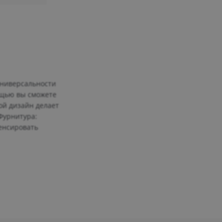
универсальности
ощью вы сможете
ой дизайн делает
Фурнитура:
енсировать