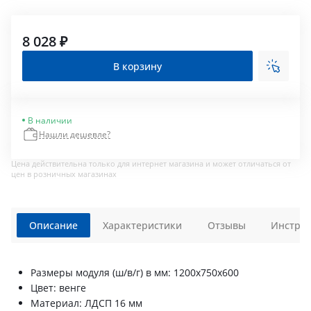
8 028 ₽
В корзину
В наличии
Нашли дешевле?
Цена действительна только для интернет магазина и может отличаться от
цен в розничных магазинах
Описание
Характеристики
Отзывы
Инструк
Размеры модуля (ш/в/г) в мм: 1200х750х600
Цвет: венге
Материал: ЛДСП 16 мм