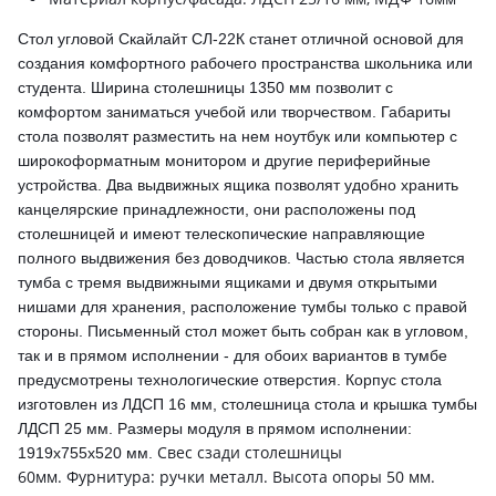
Стол угловой Скайлайт СЛ-22К станет отличной основой для
создания комфортного рабочего пространства школьника или
студента. Ширина столешницы 1350 мм позволит с
комфортом заниматься учебой или творчеством. Габариты
стола позволят разместить на нем ноутбук или компьютер с
широкоформатным монитором и другие периферийные
устройства. Два выдвижных ящика позволят удобно хранить
канцелярские принадлежности, они расположены под
столешницей и имеют телескопические направляющие
полного выдвижения без доводчиков. Частью стола является
тумба с тремя выдвижными ящиками и двумя открытыми
нишами для хранения, расположение тумбы только с правой
стороны. Письменный стол может быть собран как в угловом,
так и в прямом исполнении - для обоих вариантов в тумбе
предусмотрены технологические отверстия.
Корпус стола
изготовлен из ЛДСП 16 мм, столешница стола и крышка тумбы
ЛДСП 25 мм. Размеры модуля в прямом исполнении:
Свес сзади столешницы
1919х755х520 мм.
60мм. Фурнитура: ручки металл. Высота опоры 50 мм.