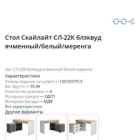
Стол Скайлайт СЛ-22К блэквуд
ячменный/белый/меренга
Арт. СЛ-22К-блэквуд-ячменный-белый-меренга
Характеристики
Размер изделия см (ш/в/г)
—
135/107/75.5
Вес брутто
—
55.99
Количество упаковок
—
4
Материал корпуса
—
ЛДСП
Материал фасада
—
МДФ
Все характеристики
Другие варианты