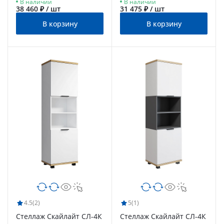
В наличии
В наличии
меренга
меренга
38 460 ₽ / шт
31 475 ₽ / шт
В корзину
В корзину
4.5
(2)
5
(1)
Стеллаж Скайлайт СЛ-4К
Стеллаж Скайлайт СЛ-4К