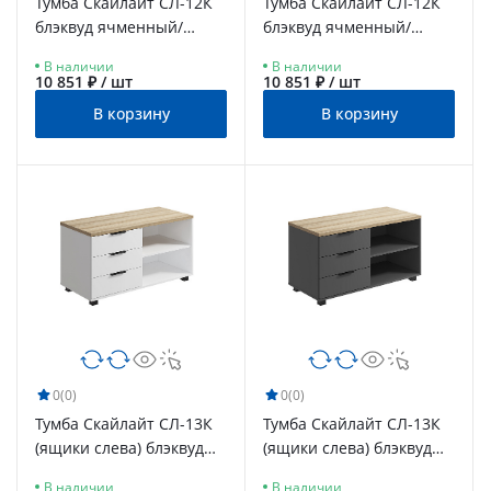
Тумба Скайлайт СЛ-12К
Тумба Скайлайт СЛ-12К
блэквуд ячменный/
блэквуд ячменный/
белый/меренга
графит
В наличии
В наличии
10 851 ₽ / шт
10 851 ₽ / шт
В корзину
В корзину
0
(0)
0
(0)
Тумба Скайлайт СЛ-13К
Тумба Скайлайт СЛ-13К
(ящики слева) блэквуд
(ящики слева) блэквуд
ячменный/белый/
ячменный/графит
В наличии
В наличии