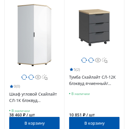
5
(2)
Тумба Скайлайт СЛ-12К
блэквуд ячменный/
0
(0)
графит
Шкаф угловой Скайлайт
В наличии
СЛ-1К блэквуд
ячменный/белый/
В наличии
меренга
38 460 ₽ / шт
10 851 ₽ / шт
В корзину
В корзину