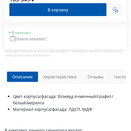
В корзину
В наличии
Нашли дешевле?
Цена действительна только для интернет магазина и может отличаться от
цен в розничных магазинах
Описание
Характеристики
Отзывы
Часто з
Цвет корпуса/фасада: блэквуд ячменный/графит/
белый/меренга
Материал корпуса/фасада: ЛДСП, МДФ
В комплект данного гарнитура входит: