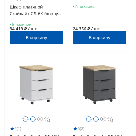
графит/белый/меренга
Шкаф платяной
В наличии
Скайлайт СЛ-6К блэквуд
ячменный/белый/
В наличии
меренга
34 419 ₽ / шт
24 356 ₽ / шт
В корзину
В корзину
5
(1)
5
(2)