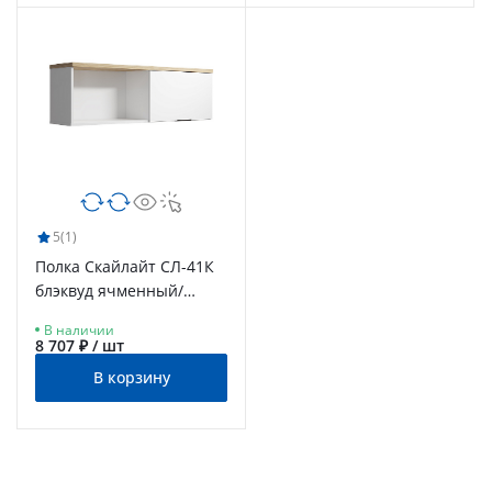
5
(1)
Полка Скайлайт СЛ-41К
блэквуд ячменный/
белый/меренга
В наличии
8 707 ₽ / шт
В корзину