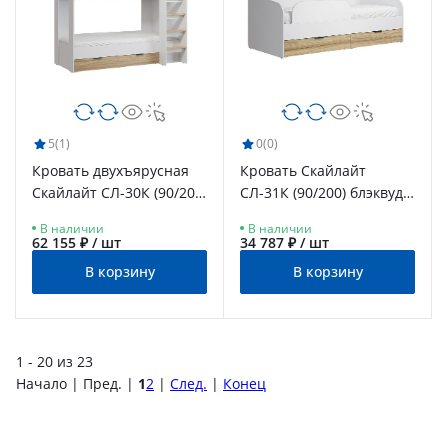
5
(1)
0
(0)
Кровать двухъярусная
Кровать Скайлайт
Скайлайт СЛ-30К (90/200)
СЛ-31К (90/200) блэквуд
блэквуд ячменный/
ячменный/белый
В наличии
В наличии
графит/белый
62 155 ₽ / шт
34 787 ₽ / шт
В корзину
В корзину
1 - 20 из 23
Начало | Пред. |
1
2
|
След.
|
Конец