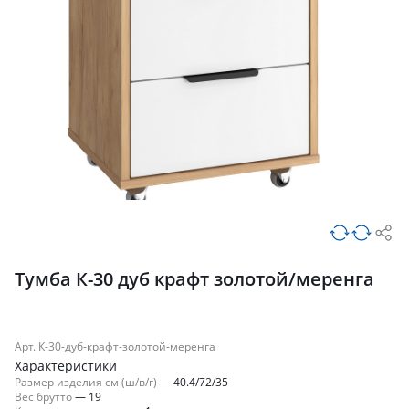
Тумба К-30 дуб крафт золотой/меренга
Арт. К-30-дуб-крафт-золотой-меренга
Характеристики
Размер изделия см (ш/в/г)
—
40.4/72/35
Вес брутто
—
19