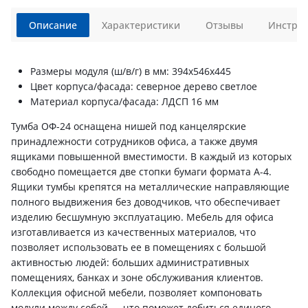
Описание
Характеристики
Отзывы
Инструк
Размеры модуля (ш/в/г) в мм: 394х546х445
Цвет корпуса/фасада: северное дерево светлое
Материал корпуса/фасада: ЛДСП 16 мм
Тумба ОФ-24 оснащена нишей под канцелярские
принадлежности сотрудников офиса, а также двумя
ящиками повышенной вместимости. В каждый из которых
свободно помещается две стопки бумаги формата А-4.
Ящики тумбы крепятся на металлические направляющие
полного выдвижения без доводчиков, что обеспечивает
изделию бесшумную эксплуатацию. Мебель для офиса
изготавливается из качественных материалов, что
позволяет использовать ее в помещениях с большой
активностью людей: больших административных
помещениях, банках и зоне обслуживания клиентов.
Коллекция офисной мебели, позволяет компоновать
модули между собой — что поможет добиться единого