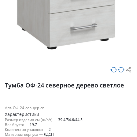
Тумба ОФ-24 северное дерево светлое
Арт. ОФ-24-сев-дер-св
Характеристики
Размер изделия см (ш/в/г)
—
39.4/54.6/44.5
Вес брутто
—
19.7
Количество упаковок
—
2
Материал корпуса
—
ЛДСП