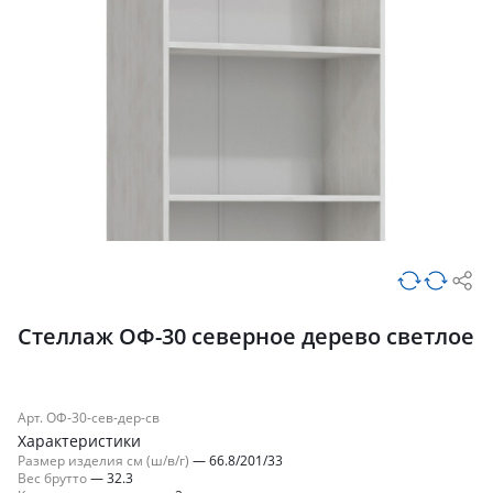
Стеллаж ОФ-30 северное дерево светлое
Арт. ОФ-30-сев-дер-св
Характеристики
Размер изделия см (ш/в/г)
—
66.8/201/33
Вес брутто
—
32.3