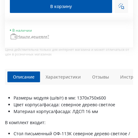
В корзину
В наличии
Нашли дешевле?
Цена действительна только для интернет магазина и может отличаться от
цен в розничных магазинах
Описание
Характеристики
Отзывы
Инструк
Размеры модуля (ш/в/г) в мм: 1370х750х600
Цвет корпуса/фасада: северное дерево светлое
Материал корпуса/фасада: ЛДСП 16 мм
В комплект входит:
Стол письменный ОФ-113К северное дерево светлое /