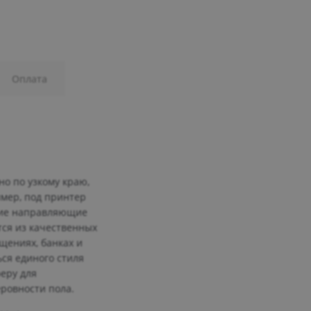
Оплата
но по узкому краю,
имер, под принтер
ские направляющие
тся из качественных
щениях, банках и
ся единого стиля
еру для
ровности пола.