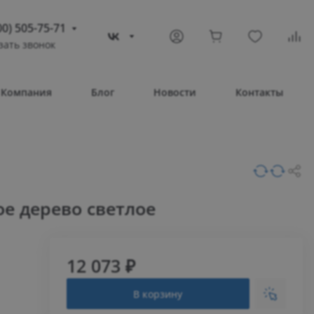
00) 505-75-71
зать звонок
) 505-75-71
тополь
Компания
Блог
Новости
Контакты
овое шоссе, 43/4
Т 08:30 – 17:30
ВС Выходной
compass-shop.ru
ое дерево светлое
12 073 ₽
В корзину