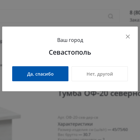
8 (8
Зака
8 (800
Ваш город
Севас
Прихожая
Гостиная
Детская
Офис
Севастополь
Камыш
ПН - П
е дерево светлое
СБ - 
Да, спасибо
Нет, другой
info@
Тумба ОФ-20 северн
Арт. ОФ-20-сев-дер-св
Характеристики
Размер изделия см (ш/в/г)
—
45/75/60
Вес брутто
—
30.7
Количество упаковок
—
2