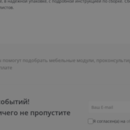
, в надежной упаковке, с подробной инструкцией по сборке. Сб
листов.
помогут подобрать мебельные модули, проконсультир
плате
событий!
ичего не пропустите
Я согласен(а) на
о