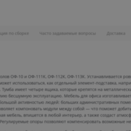
ция по сборке
Часто задаваемые вопросы
Доставка
олов ОФ-10 и ОФ-111К, ОФ-112К, ОФ-113К. Устанавливается ров
может использоваться, как отдельный элемент-подставка, напр
о. Тумба имеет четыре ящика, которые крепятся на металличе
елию бесшумную эксплуатацию. Мебель для офиса изготавливае
с большой активностью людей: больших административных поме
зволяет компоновать модули между собой — что поможет добить
ая мебель, впишется в любой интерьер, а также создаст атмосф
. Регулируемые опоры позволяют компенсировать возможные не