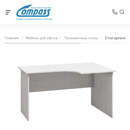
МЕБЕЛЬНАЯ ФАБРИКА
ОФИЦИАЛЬНЫЙ ИНТЕРНЕТ-МАГАЗИН
Главная
/
Мебель для офиса
/
Письменные столы
/
Стол эргоном