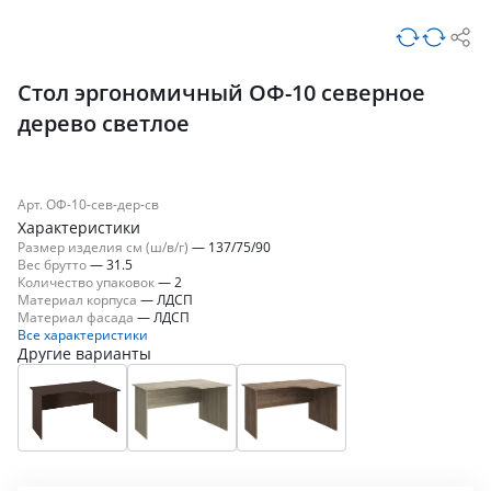
Стол эргономичный ОФ-10 северное
дерево светлое
Арт. ОФ-10-сев-дер-св
Характеристики
Размер изделия см (ш/в/г)
—
137/75/90
Вес брутто
—
31.5
Количество упаковок
—
2
Материал корпуса
—
ЛДСП
Материал фасада
—
ЛДСП
Все характеристики
Другие варианты