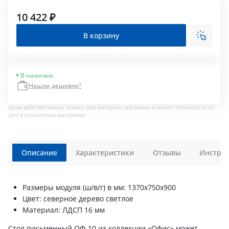
10 422 ₽
В корзину
В наличии
Нашли дешевле?
Цена действительна только для интернет магазина и может отличаться от
цен в розничных магазинах
Описание
Характеристики
Отзывы
Инструк
Размеры модуля (ш/в/г) в мм: 1370х750х900
Цвет: северное дерево светлое
Материал: ЛДСП 16 мм
Стол письменный ОФ-10 из коллекции «Офис» может