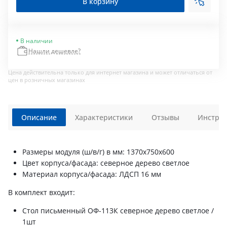
В корзину
В наличии
Нашли дешевле?
Цена действительна только для интернет магазина и может отличаться от
цен в розничных магазинах
Описание
Характеристики
Отзывы
Инструк
Размеры модуля (ш/в/г) в мм: 1370х750х600
Цвет корпуса/фасада: северное дерево светлое
Материал корпуса/фасада: ЛДСП 16 мм
В комплект входит:
Стол письменный ОФ-113К северное дерево светлое /
1шт