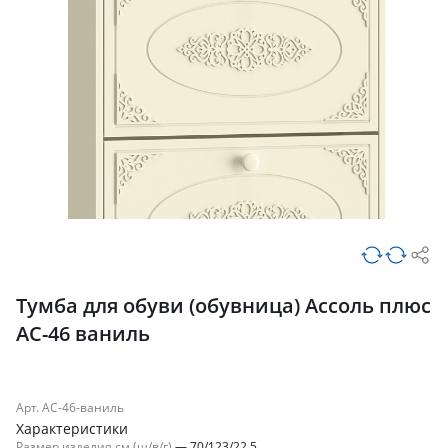
Тумба для обуви (обувница) Ассоль плюс
АС-46 ваниль
Арт. АС-46-ваниль
Характеристики
Размер изделия см (ш/в/г)
—
70/123/22.5