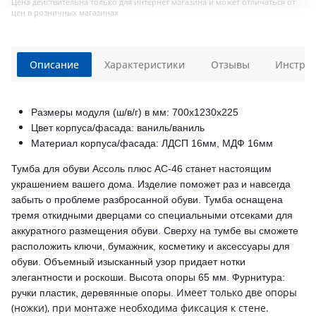
Цена действительна только для интернет магазина и может отличаться от
цен в розничных магазинах
Описание
Характеристики
Отзывы
Инструк
Размеры модуля (ш/в/г) в мм: 700х1230х225
Цвет корпуса/фасада: ваниль/ваниль
Материал корпуса/фасада: ЛДСП 16мм, МДФ 16мм
Тумба для обуви Ассоль плюс АС-46 станет настоящим
украшением вашего дома. Изделие поможет раз и навсегда
забыть о проблеме разбросанной обуви. Тумба оснащена
тремя откидными дверцами со специальными отсеками для
аккуратного размещения обуви. Сверху на тумбе вы сможете
расположить ключи, бумажник, косметику и аксессуары для
обуви. Объемный изысканный узор придает нотки
элегантности и роскоши. Высота опоры 65 мм. Фурнитура:
Имеет только две опоры
ручки пластик, деревянные опоры.
(ножки), при монтаже необходима фиксация к стене.