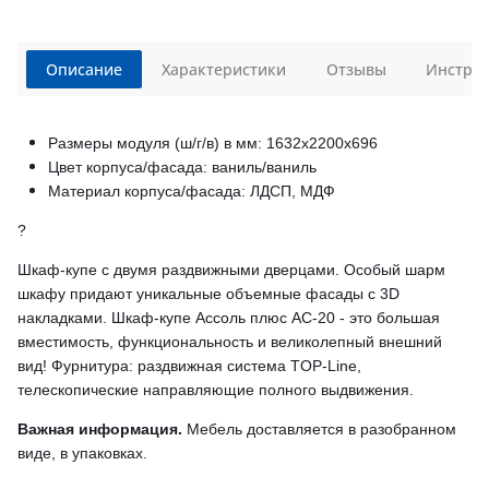
Описание
Характеристики
Отзывы
Инструк
Размеры модуля (ш/г/в) в мм: 1632х2200х696
Цвет корпуса/фасада: ваниль/ваниль
Материал корпуса/фасада: ЛДСП, МДФ
?
Шкаф-купе с двумя раздвижными дверцами. Особый шарм
шкафу придают уникальные объемные фасады с 3D
накладками.
Шкаф-купе Ассоль плюс АС-20 - это большая
вместимость, функциональность и великолепный внешний
вид!
Фурнитура: раздвижная система TOP-Line,
телескопические направляющие полного выдвижения.
Важная информация.
Мебель доставляется в разобранном
виде, в упаковках.