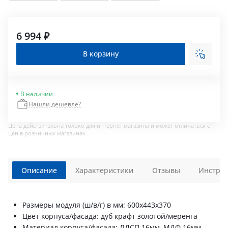
6 994 ₽
В корзину
В наличии
Нашли дешевле?
Цена действительна только для интернет магазина и может отличаться от
цен в розничных магазинах
Описание
Характеристики
Отзывы
Инструк
Размеры модуля (ш/в/г) в мм: 600х443х370
Цвет корпуса/фасада: дуб крафт золотой/меренга
Материал корпуса/фасада: ЛДСП 16мм, МДФ 16мм