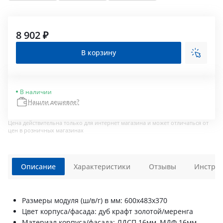
8 902 ₽
В корзину
В наличии
Нашли дешевле?
Цена действительна только для интернет магазина и может отличаться от
цен в розничных магазинах
Описание
Характеристики
Отзывы
Инструк
Размеры модуля (ш/в/г) в мм: 600х483х370
Цвет корпуса/фасада: дуб крафт золотой/меренга
Материал корпуса/фасада: ЛДСП 16мм, МДФ 16мм