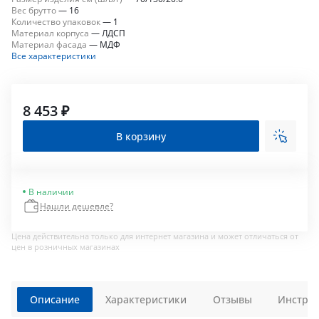
Вес брутто
—
16
Количество упаковок
—
1
Материал корпуса
—
ЛДСП
Материал фасада
—
МДФ
Все характеристики
8 453 ₽
В корзину
В наличии
Нашли дешевле?
Цена действительна только для интернет магазина и может отличаться от
цен в розничных магазинах
Описание
Характеристики
Отзывы
Инструк