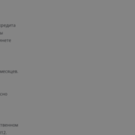
кредита
бы
инете
 месяцев.
асно
ственном
012.