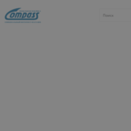
МЕБЕЛЬНАЯ ФАБРИКА
Севастополь
ОФИЦИАЛЬНЫЙ ИНТЕРНЕТ-МАГАЗИН
Каталог
Распродажа
Спальня
Акция
Рассрочка на мебель 0%
Не упустите шанс обновить свой интерьер по неверо
Выбирайте из множества моделей и стилей — это вы