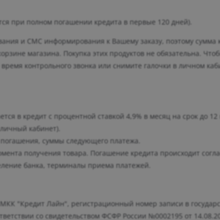
ся при полном погашении кредита в первые 120 дней).
ования и СМС информирования к Вашему заказу, поэтому сумма 
корзине магазина. Покупка этих продуктов не обязательна. Что
 время контрольного звонка или снимите галочки в личном каб
тся в кредит с процентной ставкой 4,9% в месяц на срок до 12
личный кабинет).
 погашения, суммы следующего платежа.
омента получения товара. Погашение кредита происходит согл
деление банка, терминалы приема платежей.
МКК "Кредит Лайн", регистрационный номер записи в государ
ветствии со свидетельством ФСФР России №0002195 от 14.08.2