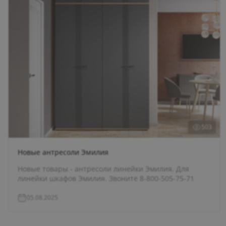
503
Новые антресоли Эмилия
Новые товары - антресоли линейки Эмилия. Для
линейки шкафов Эмилия. Звоните 8-800-505-75-71
05.08.2025