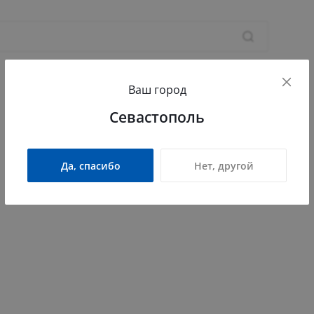
8 (8
Зака
8 (800
Ваш город
Севас
Прихожая
Гостиная
Детская
Офис
Севастополь
Камыш
ПН - П
СБ - 
Да, спасибо
Нет, другой
info@
ятно низким ценам!
годное предложение ждет