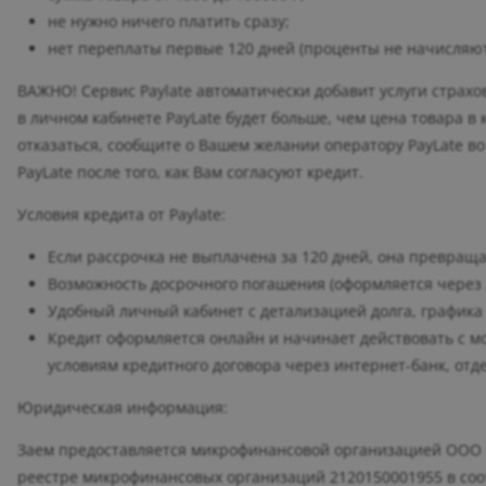
не нужно ничего платить сразу;
нет переплаты первые 120 дней (проценты не начисляют
ВАЖНО! Cервис Paylate автоматически добавит услуги страх
в личном кабинете PayLate будет больше, чем цена товара в 
отказаться, сообщите о Вашем желании оператору PayLate во
PayLate после того, как Вам согласуют кредит.
Условия кредита от Paylate:
Если рассрочка не выплачена за 120 дней, она превращае
Возможность досрочного погашения (оформляется через 
Удобный личный кабинет с детализацией долга, графика
Кредит оформляется онлайн и начинает действовать с м
условиям кредитного договора через интернет-банк, от
Юридическая информация:
Заем предоставляется микрофинансовой организацией ООО 
реестре микрофинансовых организаций 2120150001955 в соот