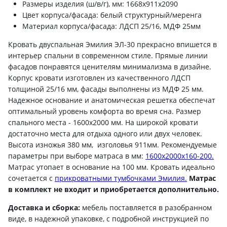
Размеры изделия (ш/в/г), мм: 1668x911x2090
Цвет корпуса/фасада: белый структурный/меренга
Материал корпуса/фасада: ЛДСП 25/16, МДФ 25мм
Кровать двуспальная Эмилия ЭЛ-30 прекрасно впишется в
интерьер спальни в современном стиле. Прямые линии
фасадов понравятся ценителям минимализма в дизайне.
Корпус кровати изготовлен из качественного ЛДСП
толщиной 25/16 мм, фасады выполнены из МДФ 25 мм.
Надежное основание и анатомическая решетка обеспечат
оптимальный уровень комфорта во время сна. Размер
спального места - 1600х2000 мм. На широкой кровати
достаточно места для отдыха одного или двух человек.
Высота изножья 380 мм, изголовья 911мм. Рекомендуемые
параметры при выборе матраса в мм:
1600х2000х160-200.
Матрас утопает в основание на 100 мм. Кровать идеально
сочетается с
прикроватными тумбочками Эмилия.
Матрас
в комплект не входит и приобретается дополнительно.
Доставка и сборка:
мебель поставляется в разобранном
виде, в надежной упаковке, с подробной инструкцией по