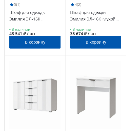
5
(1)
4
(2)
Шкаф для одежды
Шкаф для одежды
Эмилия ЭЛ-16К
Эмилия ЭЛ-16К глухой
комбинированный
белый структурный/
В наличии
В наличии
белый структурный/
меренга
43 541 ₽ / шт
35 674 ₽ / шт
меренга
В корзину
В корзину