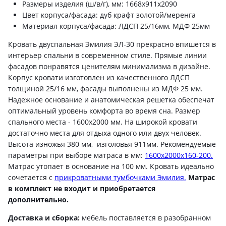
Размеры изделия (ш/в/г), мм: 1668x911x2090
Цвет корпуса/фасада: дуб крафт золотой/меренга
Материал корпуса/фасада: ЛДСП 25/16мм, МДФ 25мм
Кровать двуспальная Эмилия ЭЛ-30 прекрасно впишется в
интерьер спальни в современном стиле. Прямые линии
фасадов понравятся ценителям минимализма в дизайне.
Корпус кровати изготовлен из качественного ЛДСП
толщиной 25/16 мм, фасады выполнены из МДФ 25 мм.
Надежное основание и анатомическая решетка обеспечат
оптимальный уровень комфорта во время сна. Размер
спального места - 1600х2000 мм. На широкой кровати
достаточно места для отдыха одного или двух человек.
Высота изножья 380 мм, изголовья 911мм. Рекомендуемые
параметры при выборе матраса в мм:
1600х2000х160-200.
Матрас утопает в основание на 100 мм. Кровать идеально
сочетается с
прикроватными тумбочками Эмилия.
Матрас
в комплект не входит и приобретается
дополнительно.
Доставка и сборка:
мебель поставляется в разобранном