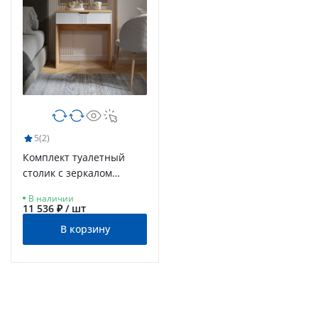
5
(2)
Комплект туалетный
столик с зеркалом
Эмилия ЭЛ-36-ЭЛ-24 дуб
В наличии
крафт золотой/меренга
11 536 ₽ / шт
В корзину