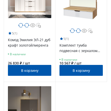
5
(1)
5
(1)
Комод Эмилия ЭЛ-21 дуб
крафт золотой/меренга
Комплект тумба
подвесная с зеркалом
В наличии
ЭЛ-22-ЭЛ-24 дуб крафт
В наличии
золотой/меренга
26 830 ₽ / шт
10 567 ₽ / шт
В корзину
В корзину