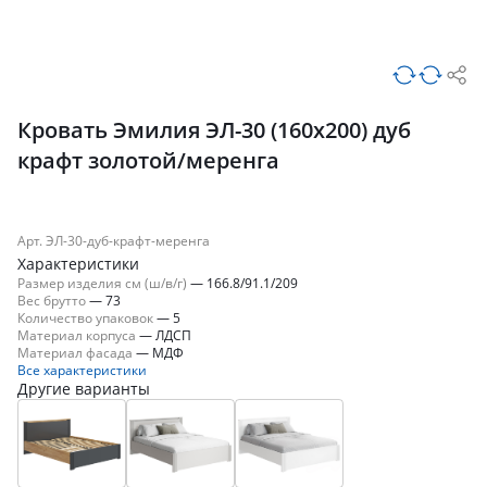
Кровать Эмилия ЭЛ-30 (160х200) дуб
крафт золотой/меренга
Арт. ЭЛ-30-дуб-крафт-меренга
Характеристики
Размер изделия см (ш/в/г)
—
166.8/91.1/209
Вес брутто
—
73
Количество упаковок
—
5
Материал корпуса
—
ЛДСП
Материал фасада
—
МДФ
Все характеристики
Другие варианты