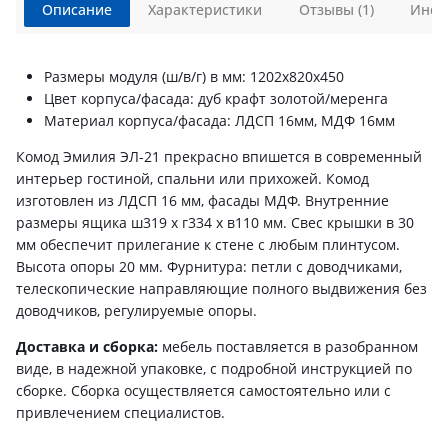
Описание
Характеристики
Отзывы (1)
Инст
Размеры модуля (ш/в/г) в мм: 1202х820х450
Цвет корпуса/фасада: дуб крафт золотой/меренга
Материал корпуса/фасада: ЛДСП 16мм, МДФ 16мм
Комод Эмилия ЭЛ-21 прекрасно впишется в современный
интерьер гостиной, спальни или прихожей. Комод
изготовлен из ЛДСП 16 мм, фасады МДФ. Внутренние
размеры ящика ш319 х г334 х в110 мм. Свес крышки в 30
мм обеспечит прилегание к стене с любым плинтусом.
Высота опоры 20 мм. Фурнитура: петли с доводчиками,
телескопические направляющие полного выдвижения без
доводчиков, регулируемые опоры.
Доставка и сборка:
мебель поставляется в разобранном
виде, в надежной упаковке, с подробной инструкцией по
сборке. Сборка осуществляется самостоятельно или с
привлечением специалистов.