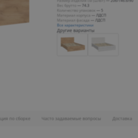
Размер изделия см (ш/в/г)
—
206/146.6/90
Вес брутто
—
74.3
Количество упаковок
—
5
Материал корпуса
—
ЛДСП
Материал фасада
—
ЛДСП
Все характеристики
Другие варианты
ция по сборке
Часто задаваемые вопросы
Доставка