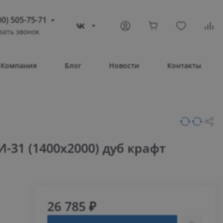
00) 505-75-71
зать звонок
) 505-75-71
тополь
Компания
Блог
Новости
Контакты
овое шоссе, 43/4
Т 08:30 – 17:30
ВС Выходной
compass-shop.ru
-31 (1400x2000) дуб крафт
26 785 ₽