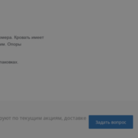
омера. Кровать имеет
 мм.
Опоры
паковках.
уют по текущим акциям, доставке
Задать вопрос