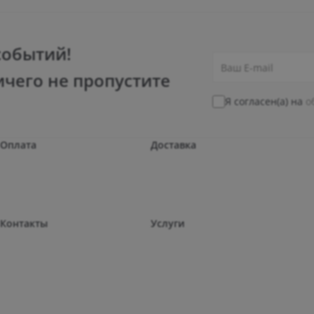
событий!
ичего не пропустите
Я согласен(а) на
о
Оплата
Доставка
Контакты
Услуги