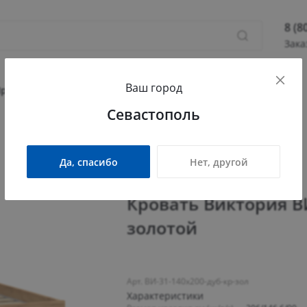
8 (8
Зака
8 (800
Ваш город
Севас
Прихожая
Гостиная
Детская
Офис
Севастополь
Камыш
ПН - П
/
Кровать Виктория ВИ-31 (1400x2000) дуб крафт золотой
СБ - 
Да, спасибо
Нет, другой
info@
Кровать Виктория ВИ
золотой
Арт. ВИ-31-140x200-дуб-кр-зол
Характеристики