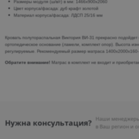
Размеры модуля (ш/в/г) в мм: 1466х900х2060
Цвет корпуса/фасада: дуб крафт золотой
Материал корпуса/фасада: ЛДСП 25/16 мм
Кровать полутораспальная Виктория ВИ-31 прекрасно подойдет к
ортопедическое основание (ламели, комплект опор). Высота изн
регулируемые. Рекомендуемый размер матраса 1400х2000х160-
Обратите внимание!
Матрас в комплект не входит и приобрет
Наши менеджеры 
Нужна консультация?
в Ваш регион и о