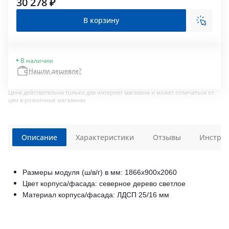
30 278 ₽
В корзину
В наличии
Нашли дешевле?
Цена действительна только для интернет магазина и может отличаться от
цен в розничных магазинах
Описание
Характеристики
Отзывы
Инструк
Размеры модуля (ш/в/г) в мм: 1866х900х2060
Цвет корпуса/фасада: северное дерево светлое
Материал корпуса/фасада: ЛДСП 25/16 мм