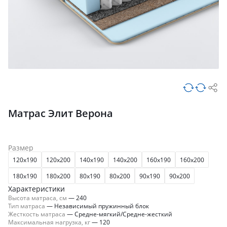
Матрас Элит Верона
Размер
120x190
120x200
140x190
140x200
160x190
160x200
180x190
180x200
80x190
80x200
90x190
90x200
Характеристики
Высота матраса, см
—
240
Тип матраса
—
Независимый пружинный блок
Жесткость матраса
—
Средне-мягкий/Средне-жесткий
Максимальная нагрузка, кг
—
120