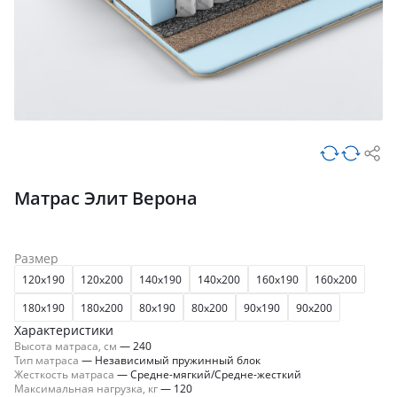
Матрас Элит Верона
Размер
120x190
120x200
140x190
140x200
160x190
160x200
180x190
180x200
80x190
80x200
90x190
90x200
Характеристики
Высота матраса, см
—
240
Тип матраса
—
Независимый пружинный блок
Жесткость матраса
—
Средне-мягкий/Средне-жесткий
Максимальная нагрузка, кг
—
120