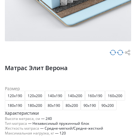
Матрас Элит Верона
Размер
120x190
120x200
140x190
140x200
160x190
160x200
180x190
180x200
80x190
80x200
90x190
90x200
Характеристики
Высота матраса, см
—
240
Тип матраса
—
Независимый пружинный блок
Жесткость матраса
—
Средне-мягкий/Средне-жесткий
Максимальная нагрузка, кг
—
120