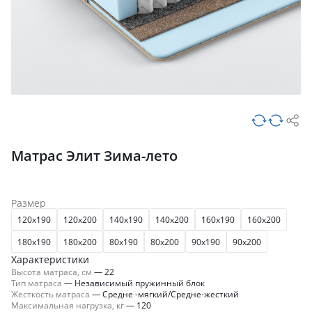
Матрас Элит Зима-лето
Размер
120x190
120x200
140x190
140x200
160x190
160x200
180x190
180x200
80x190
80x200
90x190
90x200
Характеристики
Высота матраса, см
—
22
Тип матраса
—
Независимый пружинный блок
Жесткость матраса
—
Средне -мягкий/Средне-жесткий
Максимальная нагрузка, кг
—
120