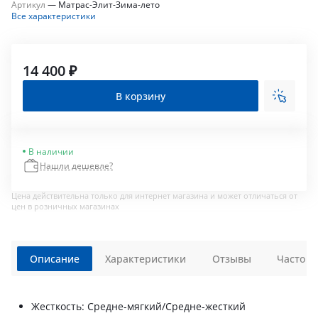
Артикул
—
Матрас-Элит-Зима-лето
Все характеристики
14 400 ₽
В корзину
В наличии
Нашли дешевле?
Цена действительна только для интернет магазина и может отличаться от
цен в розничных магазинах
Описание
Характеристики
Отзывы
Часто з
Жесткость: Средне-мягкий/Средне-жесткий