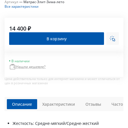
Артикул
—
Матрас-Элит-Зима-лето
Все характеристики
14 400 ₽
В корзину
В наличии
Нашли дешевле?
Цена действительна только для интернет магазина и может отличаться от
цен в розничных магазинах
Описание
Характеристики
Отзывы
Часто з
Жесткость: Средне-мягкий/Средне-жесткий