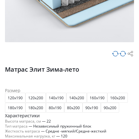
Матрас Элит Зима-лето
Размер
120x190
120x200
140x190
140x200
160x190
160x200
180x190
180x200
80x190
80x200
90x190
90x200
Характеристики
Высота матраса, см
—
22
Тип матраса
—
Независимый пружинный блок
Жесткость матраса
—
Средне -мягкий/Средне-жесткий
Максимальная нагрузка, кг
—
120