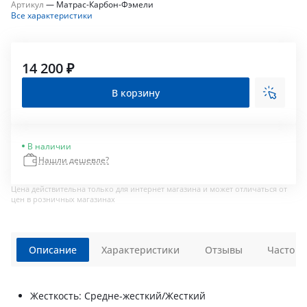
Артикул
—
Матрас-Карбон-Фэмели
Все характеристики
14 200 ₽
В корзину
В наличии
Нашли дешевле?
Цена действительна только для интернет магазина и может отличаться от
цен в розничных магазинах
Описание
Характеристики
Отзывы
Часто з
Жесткость: Средне-жесткий/Жесткий