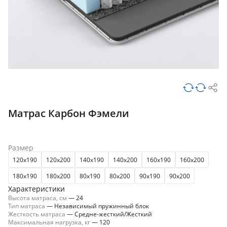
Матрас Карбон Фэмели
Размер
120x190
120x200
140x190
140x200
160x190
160x200
180x190
180x200
80x190
80x200
90x190
90x200
Характеристики
Высота матраса, см
—
24
Тип матраса
—
Независимый пружинный блок
Жесткость матраса
—
Средне-жесткий/Жесткий
Максимальная нагрузка, кг
—
120