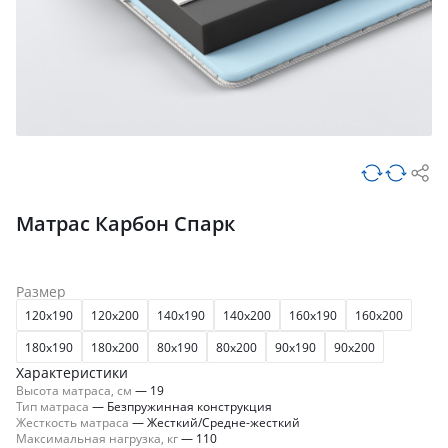
Матрас Карбон Спарк
Размер
120x190
120x200
140x190
140x200
160x190
160x200
180x190
180x200
80x190
80x200
90x190
90x200
Характеристики
Высота матраса, см
—
19
Тип матраса
—
Безпружинная конструкция
Жесткость матраса
—
Жесткий/Средне-жесткий
Максимальная нагрузка, кг
—
110