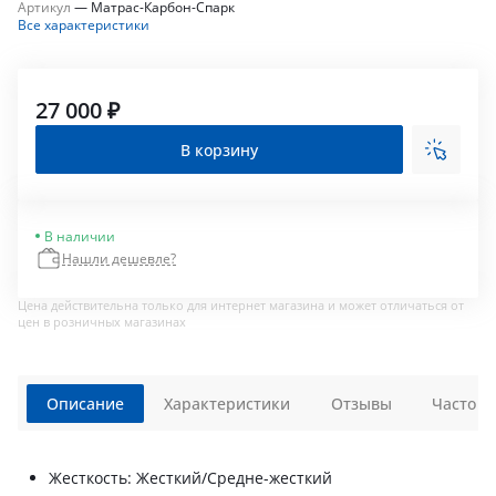
Артикул
—
Матрас-Карбон-Спарк
Все характеристики
27 000 ₽
В корзину
В наличии
Нашли дешевле?
Цена действительна только для интернет магазина и может отличаться от
цен в розничных магазинах
Описание
Характеристики
Отзывы
Часто з
Жесткость: Жесткий/Средне-жесткий