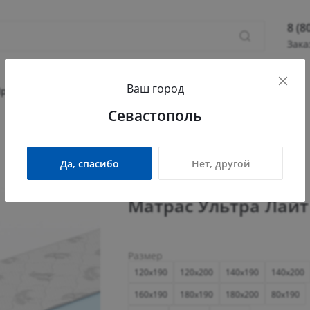
8 (8
Зака
8 (800
Ваш город
Севас
Прихожая
Гостиная
Детская
Офис
Севастополь
Камыш
ПН - П
СБ - 
Да, спасибо
Нет, другой
info@
Матрас Ультра Лайт
Размер
120x190
120x200
140x190
140x200
160x190
180x190
180x200
80x190