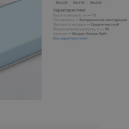
80x200
90x190
90x200
Характеристики
Высота матраса, см
—
15
Тип матраса
—
Безпружинная конструкция
Жесткость матраса
—
Средне-жесткий
Максимальная нагрузка, кг
—
90
Артикул
—
Матрас-Ультра-Лайт
Все характеристики