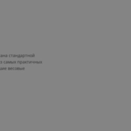
тана стандартной
из самых практичных
ьшие весовые