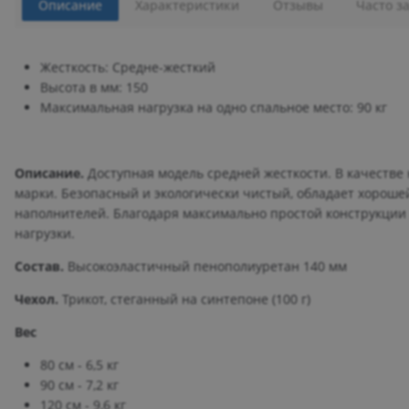
Описание
Характеристики
Отзывы
Часто з
Жесткость: Средне-жесткий
Высота в мм: 150
Максимальная нагрузка на одно спальное место: 90 кг
Описание.
Доступная модель средней жесткости. В качестве
марки. Безопасный и экологически чистый, обладает хороше
наполнителей. Благодаря максимально простой конструкции 
нагрузки.
Состав.
Высокоэластичный пенополиуретан 140 мм
Чехол.
Трикот, стеганный на синтепоне (100 г)
Вес
80 см - 6,5 кг
90 см - 7,2 кг
120 см - 9,6 кг