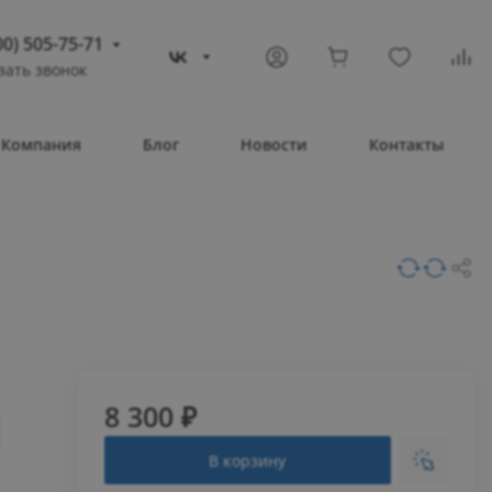
00) 505-75-71
зать звонок
) 505-75-71
тополь
Компания
Блог
Новости
Контакты
овое шоссе, 43/4
Т 08:30 – 17:30
ВС Выходной
compass-shop.ru
8 300 ₽
В корзину