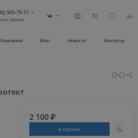
00) 505-75-71
зать звонок
) 505-75-71
тополь
Компания
Блог
Новости
Контакты
овое шоссе, 43/4
Т 08:30 – 17:30
ВС Выходной
compass-shop.ru
ротект
2 100 ₽
В корзину