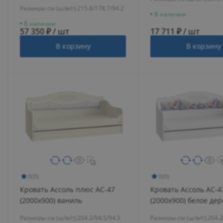
Размеры см (ш/в/г):
215.8/178.7/94.2
В наличии
В наличии
57 350 ₽ / шт
17 711 ₽ / шт
В корзину
В корзину
0
(0)
0
(0)
Кровать Ассоль плюс АС-47
Кровать Ассоль АС-4
(2000х900) ваниль
(2000х900) белое де
Размеры см (ш/в/г):
204.2/94.5/94.5
Размеры см (ш/в/г):
204.2