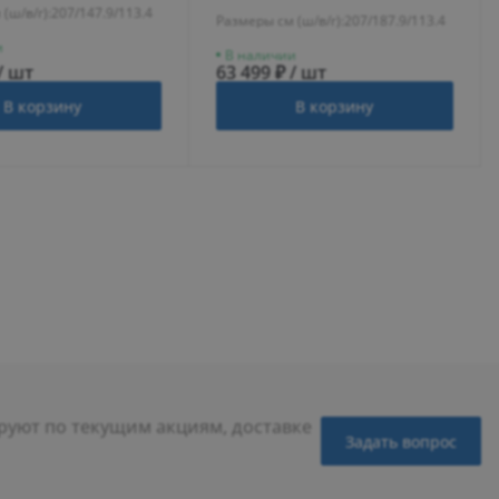
(ш/в/г):
207/147.9/113.4
Размеры см (ш/в/г):
207/187.9/113.4
и
В наличии
/ шт
63 499 ₽ / шт
В корзину
В корзину
уют по текущим акциям, доставке
Задать вопрос