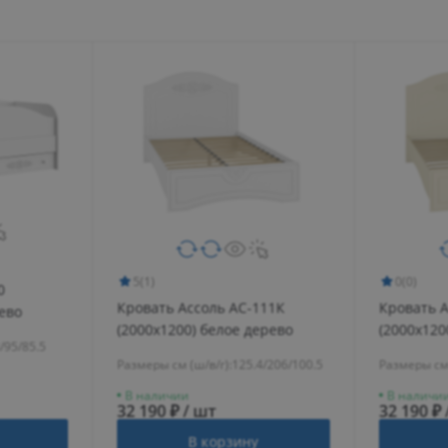
5
(1)
0
(0)
0
Кровать Ассоль АС-111К
Кровать 
рево
(2000x1200) белое дерево
(2000х120
/95/85.5
Размеры см (ш/в/г):
125.4/206/100.5
Размеры см 
В наличии
В наличи
32 190 ₽ / шт
32 190 ₽ 
В корзину