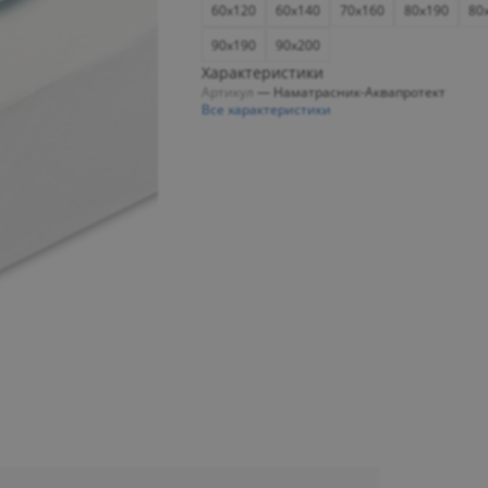
60x120
60x140
70x160
80x190
80
90x190
90x200
Характеристики
Артикул
—
Наматрасник-Аквапротект
Все характеристики