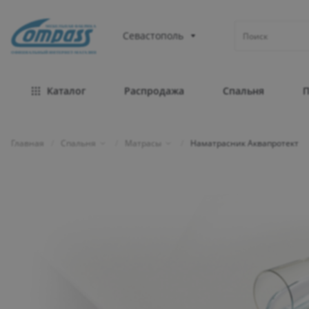
МЕБЕЛЬНАЯ ФАБРИКА
Севастополь
ОФИЦИАЛЬНЫЙ ИНТЕРНЕТ-МАГАЗИН
Каталог
Распродажа
Спальня
Главная
/
Спальня
/
Матрасы
/
Наматрасник Аквапротект