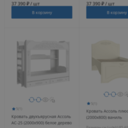
37 390 ₽ / шт
37 390 ₽ / шт
В корзину
В корзину
5
(1)
5
(1)
Кровать Ассоль плюс
Кровать двухъярусная Ассоль
(2000х800) ваниль
АС-25 (2000х900) белое дерево
Размеры см (ш/в/г):
85.4/