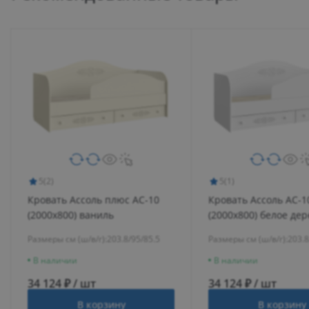
5
(2)
5
(1)
Кровать Ассоль плюс АС-10
Кровать Ассоль АС-1
(2000х800) ваниль
(2000х800) белое де
Размеры см (ш/в/г):
203.8/95/85.5
Размеры см (ш/в/г):
203.8
В наличии
В наличии
34 124 ₽ / шт
34 124 ₽ / шт
В корзину
В корзину