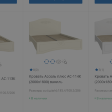
0
(0)
5
(1)
Кровать Ассоль плюс АС-114К
Кровать А
с АС-113К
(2000x1800) ваниль
(2000x180
Размеры см (ш/в/г):
185.4/100.5/206
Размеры см 
/100.5/206
В наличии
В наличи