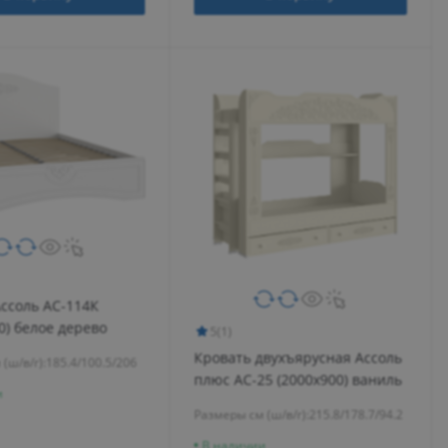
ссоль АС-114К
0) белое дерево
5
(1)
Кровать двухъярусная Ассоль
(ш/в/г):
185.4/100.5/206
плюс АС-25 (2000х900) ваниль
и
Размеры см (ш/в/г):
215.8/178.7/94.2
В наличии