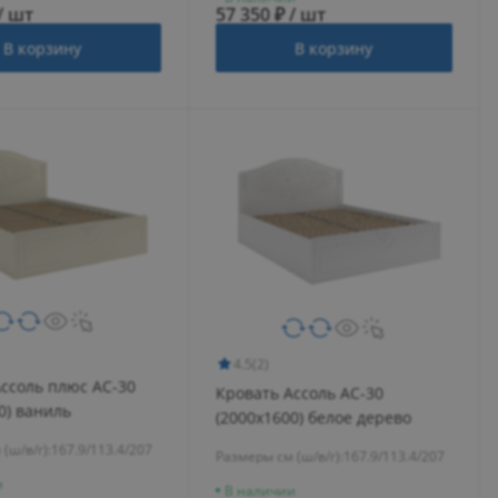
/ шт
57 350 ₽ / шт
В корзину
В корзину
4.5
(2)
ссоль плюс АС-30
Кровать Ассоль АС-30
0) ваниль
(2000х1600) белое дерево
(ш/в/г):
167.9/113.4/207
Размеры см (ш/в/г):
167.9/113.4/207
и
В наличии