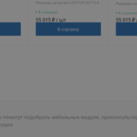
Размеры см (ш/в/г):
207/147.9/113.4
Размеры см 
В наличии
В наличи
55 015 ₽ / шт
55 015 ₽ 
В корзину
помогут подобрать мебельные модули, проконсультир
плате