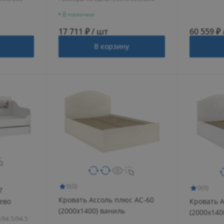
В наличии
17 711 ₽ / шт
60 559 ₽ 
В корзину
0
(0)
0
(0)
7
Кровать Ассоль плюс АС-60
Кровать А
рево
(2000х1400) ваниль
(2000х140
/94.5/94.5