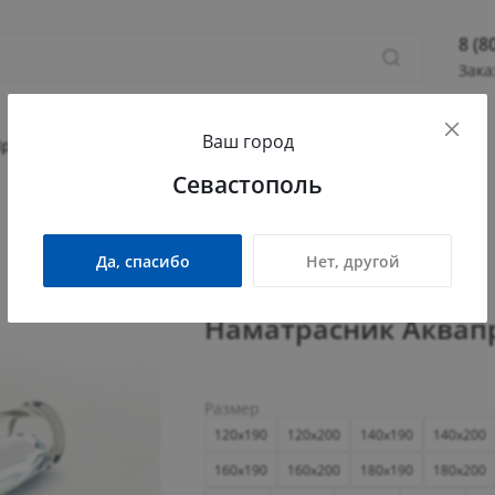
8 (8
Зака
8 (800
Ваш город
Севас
Прихожая
Гостиная
Детская
Офис
Севастополь
Камыш
ПН - П
СБ - 
Да, спасибо
Нет, другой
info@
Наматрасник Аквап
Размер
120x190
120x200
140x190
140x200
160x190
160x200
180x190
180x200