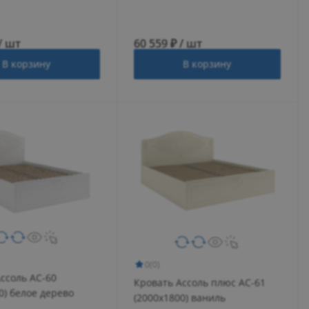
/ шт
60 559 ₽ / шт
В корзину
В корзину
0
(0)
ссоль АС-60
Кровать Ассоль плюс АС-61
0) белое дерево
(2000х1800) ваниль