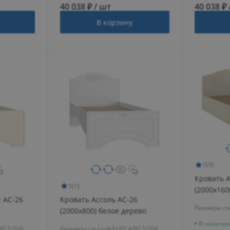
40 038 ₽ / шт
40 038 ₽ 
В корзину
0
(0)
Кровать А
5
(1)
(2000х160
 АС-26
Кровать Ассоль АС-26
Размеры см 
(2000х800) белое дерево
В наличи
90.5/206
Размеры см (ш/в/г):
85.4/90.5/206