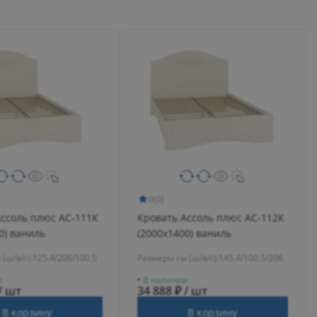
0
(0)
Ассоль плюс АС-111К
Кровать Ассоль плюс АС-112К
0) ваниль
(2000х1400) ваниль
(ш/в/г):
125.4/206/100.5
Размеры см (ш/в/г):
145.4/100.5/206
и
В наличии
/ шт
34 888 ₽ / шт
В корзину
В корзину