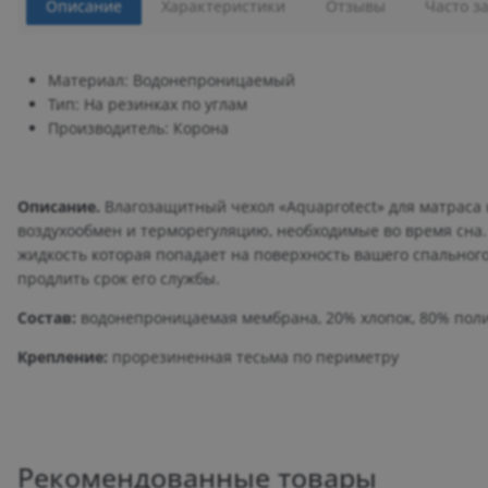
Описание
Характеристики
Отзывы
Часто з
Материал: Водонепроницаемый
Тип: На резинках по углам
Производитель: Корона
Описание.
Влагозащитный чехол «Aquaprotect» для матраса
воздухообмен и терморегуляцию, необходимые во время сна.
жидкость которая попадает на поверхность вашего спального
продлить срок его службы.
Состав:
водонепроницаемая мембрана, 20% хлопок, 80% поли
Крепление:
прорезиненная тесьма по периметру
Рекомендованные товары