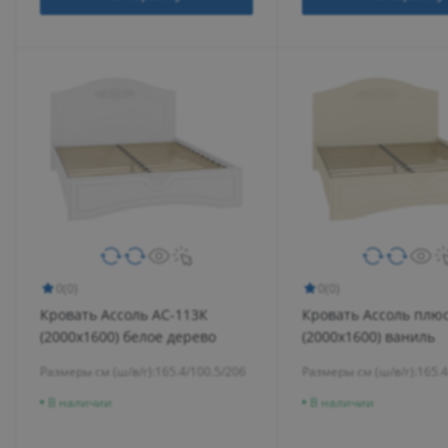
0
(0)
0
(0)
Кровать Ассоль АС-113К
Кровать Ассоль плю
(2000x1600) белое дерево
(2000х1600) ваниль
Размеры см (ш/в/г):
165.4/100.5/206
Размеры см (ш/в/г):
165.4
В наличии
В наличии