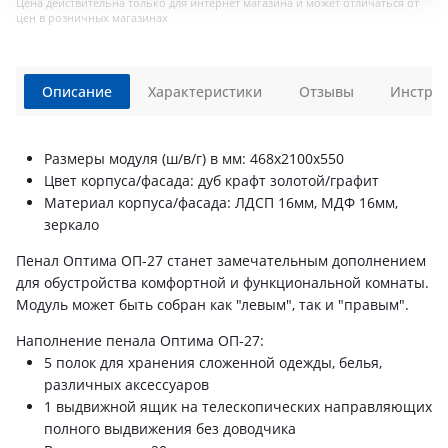
Цена действительна только для интернет магазина и может отличаться от
цен в розничных магазинах
Описание
Характеристики
Отзывы
Инструк
Размеры модуля (ш/в/г) в мм: 468х2100х550
Цвет корпуса/фасада: дуб крафт золотой/графит
Материал корпуса/фасада: ЛДСП 16мм, МДФ 16мм,
зеркало
Пенал Оптима ОП-27 станет замечательным дополнением
для обустройства комфортной и функциональной комнаты.
Модуль может быть собран как "левым", так и "правым".
Наполнение пенала Оптима ОП-27:
5 полок для хранения сложенной одежды, белья,
различных аксессуаров
1 выдвижной ящик на телескопических направляющих
полного выдвижения без доводчика