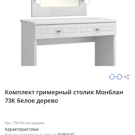
Комплект гримерный столик Монблан
73К белое дерево
Арт. 73К-белое-дерево
Характеристики
Размер изделия см (ш/в/г)
—
45/90/145