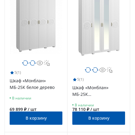
5
(1)
5
(1)
Шкаф «Монблан»
МБ-25К белое дерево
Шкаф «Монблан»
МБ-25К
В наличии
комбинированный белое
В наличии
дерево
69 899 ₽ / шт
78 110 ₽ / шт
В корзину
В корзину