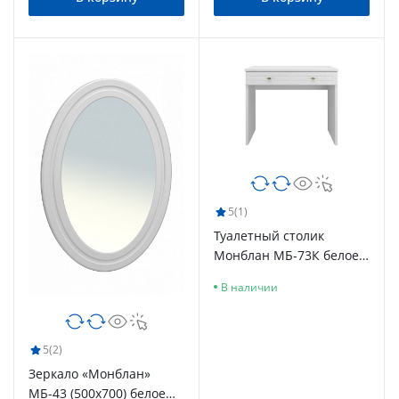
5
(1)
Туалетный столик
Монблан МБ-73К белое
дерево
В наличии
5
(2)
Зеркало «Монблан»
МБ-43 (500х700) белое