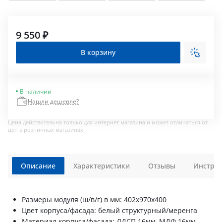
9 550 ₽
В корзину
В наличии
Нашли дешевле?
Цена действительна только для интернет магазина и может отличаться от
цен в розничных магазинах
Описание
Характеристики
Отзывы
Инструк
Размеры модуля (ш/в/г) в мм: 402х970х400
Цвет корпуса/фасада: белый структурный/меренга
Материал корпуса/фасада: ЛДСП 16мм, МДФ 16мм