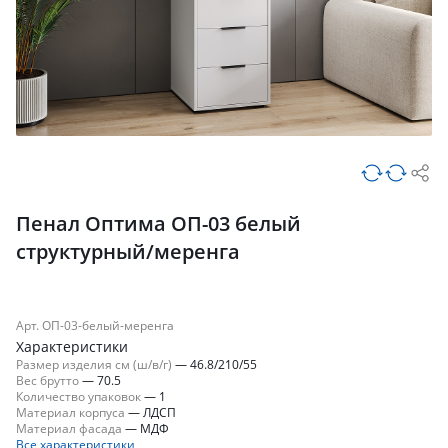
Пенал Оптима ОП-03 белый
структурный/меренга
Арт. ОП-03-белый-меренга
Характеристики
Размер изделия см (ш/в/г)
—
46.8/210/55
Вес брутто
—
70.5
Количество упаковок
—
1
Материал корпуса
—
ЛДСП
Материал фасада
—
МДФ
Все характеристики