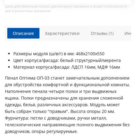
Цена действительна только для интернет магазина и может отличаться от
цен в розничных магазинах
Описание
Характеристики
Отзывы (1)
Инст
Размеры модуля (ш/в/г) в мм: 468х2100х550
Цвет корпуса/фасада: белый структурный/меренга
Материал корпуса/фасада: ЛДСП 16мм, МДФ 16мм
Пенал Оптима ОП-03 станет замечательным дополнением
для обустройства комфортной и функциональной комнаты.
Наполнение пенала четыре полки и три выдвижных
ящика. Полки предназначены для хранения сложенной
одежды, белья, различных аксессуаров. Модуль может
быть собран только "правым". Высота опоры 20 мм.
Фурнитура: петли с доводчиками, ручки металл,
телескопические направляющие полного выдвижения без
доводчиков, опоры регулируемые.