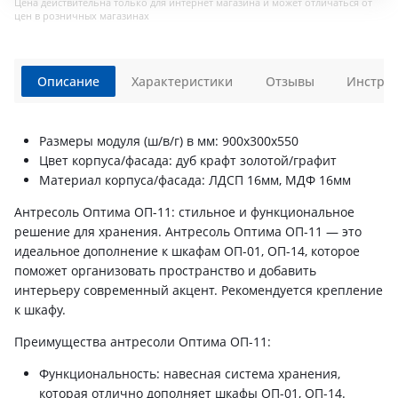
Цена действительна только для интернет магазина и может отличаться от
цен в розничных магазинах
Описание
Характеристики
Отзывы
Инструк
Размеры модуля (ш/в/г) в мм: 900х300х550
Цвет корпуса/фасада: дуб крафт золотой/графит
Материал корпуса/фасада: ЛДСП 16мм, МДФ 16мм
Антресоль Оптима ОП-11: стильное и функциональное
решение для хранения. Антресоль Оптима ОП-11 — это
идеальное дополнение к шкафам ОП-01, ОП-14, которое
поможет организовать пространство и добавить
интерьеру современный акцент. Рекомендуется крепление
к шкафу.
Преимущества антресоли Оптима ОП-11:
Функциональность: навесная система хранения,
которая отлично дополняет шкафы ОП-01, ОП-14.