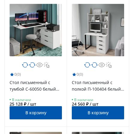
0
(0)
0
(0)
Стол письменный с
Стол письменный с
тумбой С-60050 белый
полкой П-100404 белый
структурный/меренга/
структурный/меренга
В наличии
В наличии
каркас черный
25 128 ₽ / шт
24 560 ₽ / шт
В корзину
В корзину