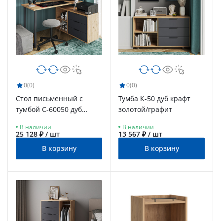
0
(0)
0
(0)
Стол письменный с
Тумба К-50 дуб крафт
тумбой С-60050 дуб
золотой/графит
крафт золотой/графит/
В наличии
В наличии
каркас черный
25 128 ₽ / шт
13 567 ₽ / шт
В корзину
В корзину