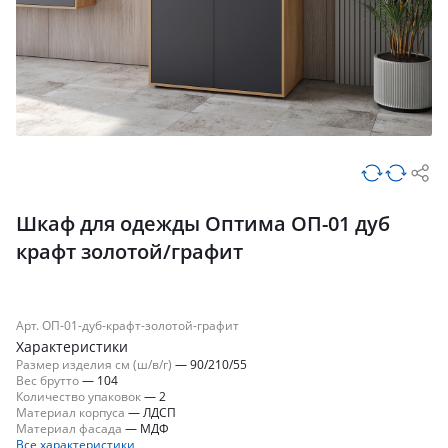
Шкаф для одежды Оптима ОП-01 дуб
крафт золотой/графит
Арт. ОП-01-дуб-крафт-золотой-графит
Характеристики
Размер изделия см (ш/в/г)
—
90/210/55
Вес брутто
—
104
Количество упаковок
—
2
Материал корпуса
—
ЛДСП
Материал фасада
—
МДФ
Все характеристики