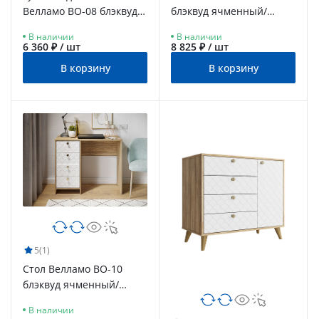
Велламо ВО-08 блэквуд
блэквуд ячменный/
ячменный/бланж
бланж
В наличии
В наличии
6 360 ₽ / шт
8 825 ₽ / шт
В корзину
В корзину
5
(1)
Стол Велламо ВО-10
блэквуд ячменный/
бланж
В наличии