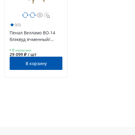
0
(0)
Пенал Велламо ВО-14
блэквуд ячменный/
бланж
В наличии
29 099 ₽ / шт
В корзину