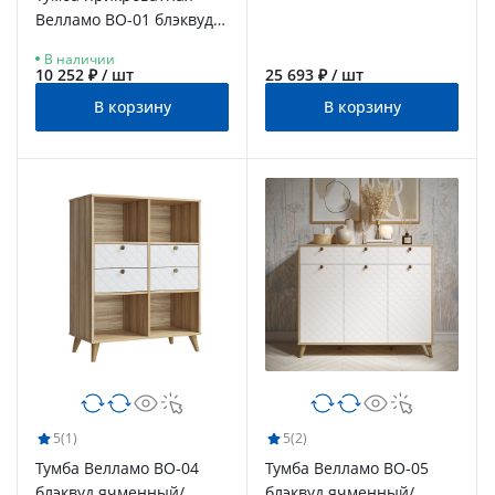
Велламо ВО-01 блэквуд
ячменный/бланж
В наличии
10 252 ₽ / шт
25 693 ₽ / шт
В корзину
В корзину
5
(1)
5
(2)
Тумба Велламо ВО-04
Тумба Велламо ВО-05
блэквуд ячменный/
блэквуд ячменный/