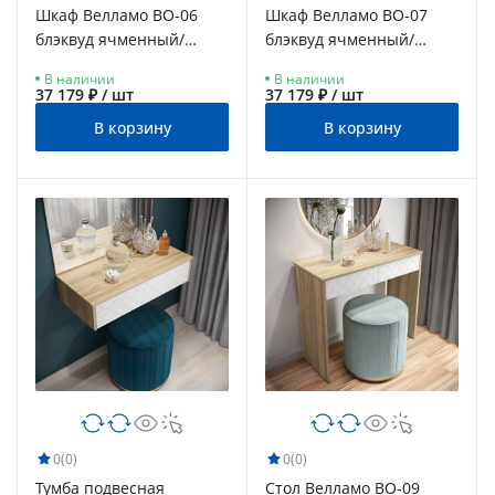
Шкаф Велламо ВО-06
Шкаф Велламо ВО-07
блэквуд ячменный/
блэквуд ячменный/
бланж
бланж
В наличии
В наличии
37 179 ₽ / шт
37 179 ₽ / шт
В корзину
В корзину
0
(0)
0
(0)
Тумба подвесная
Стол Велламо ВО-09