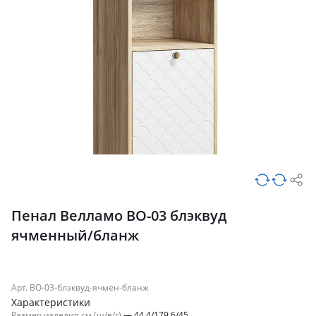
Пенал Велламо ВО-03 блэквуд
ячменный/бланж
Арт. ВО-03-блэквуд-ячмен-бланж
Характеристики
Размер изделия см (ш/в/г)
—
44.4/179.6/45