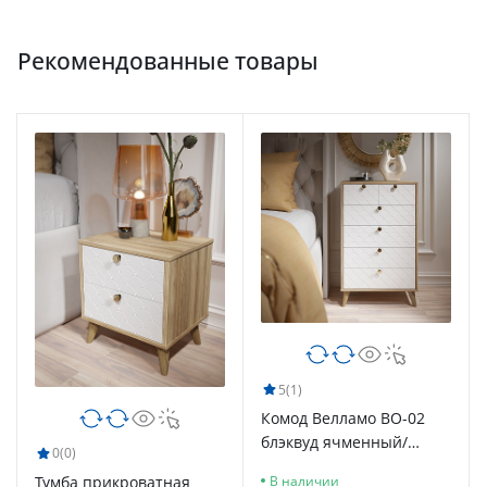
Рекомендованные товары
5
(1)
Комод Велламо ВО-02
блэквуд ячменный/
0
(0)
бланж
Тумба прикроватная
В наличии