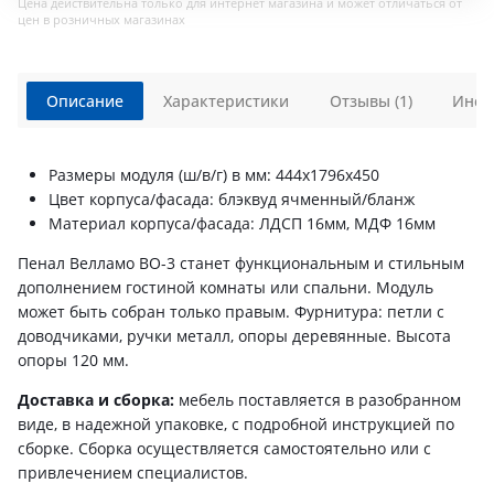
Цена действительна только для интернет магазина и может отличаться от
цен в розничных магазинах
Описание
Характеристики
Отзывы (1)
Инст
Размеры модуля (ш/в/г) в мм: 444х1796х450
Цвет корпуса/фасада: блэквуд ячменный/бланж
Материал корпуса/фасада: ЛДСП 16мм, МДФ 16мм
Пенал Велламо ВО-3 станет функциональным и стильным
дополнением гостиной комнаты или спальни. Модуль
может быть собран только правым. Фурнитура: петли с
доводчиками, ручки металл, опоры деревянные. Высота
опоры 120 мм.
Доставка и сборка:
мебель поставляется в разобранном
виде, в надежной упаковке, с подробной инструкцией по
сборке. Сборка осуществляется самостоятельно или с
привлечением специалистов.