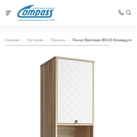
МЕБЕЛЬНАЯ ФАБРИКА
ОФИЦИАЛЬНЫЙ ИНТЕРНЕТ-МАГАЗИН
Главная
/
Гостиная
/
Пеналы
/
Пенал Велламо ВО-03 блэквуд яч