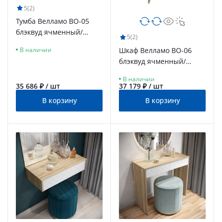
5
(2)
Тумба Велламо ВО-05
блэквуд ячменный/
5
(2)
бланж
Шкаф Велламо ВО-06
В наличии
блэквуд ячменный/
бланж
В наличии
35 686 ₽ / шт
37 179 ₽ / шт
В корзину
В корзину