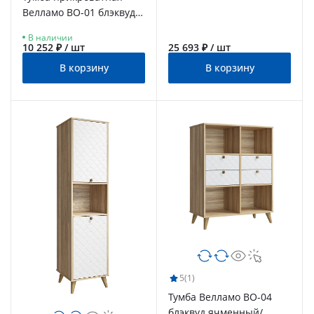
Велламо ВО-01 блэквуд
ячменный/бланж
В наличии
10 252 ₽ / шт
25 693 ₽ / шт
В корзину
В корзину
5
(1)
Тумба Велламо ВО-04
блэквуд ячменный/