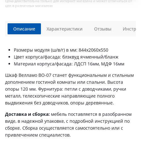
Цена действительна только для интернет магазина и может отличаться от
цен в розничных магазинах
Описание
Характеристики
Отзывы
Инструк
Размеры модуля (ш/в/г) в мм: 844х2060х550
Цвет корпуса/фасада: блэквуд ячменный/бланж
Материал корпуса/фасада: ЛДСП 16мм, МДФ 16мм
Шкаф Велламо ВО-07 станет функциональным и стильным
дополнением гостиной комнаты или спальни. Высота
опоры 120 мм. Фурнитура: петли с доводчиками, ручки
металл, телескопические направляющие полного
выдвижения без доводчиков, опоры деревянные.
Доставка и сборка:
мебель поставляется в разобранном
виде, в надежной упаковке, с подробной инструкцией по
сборке. Сборка осуществляется самостоятельно или с
привлечением специалистов.