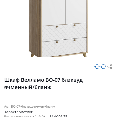
Шкаф Велламо ВО-07 блэквуд
ячменный/бланж
Арт. ВО-07-блэквуд-ячмен-бланж
Характеристики
Размер изделия см (ш/в/г)
—
84.4/206/55