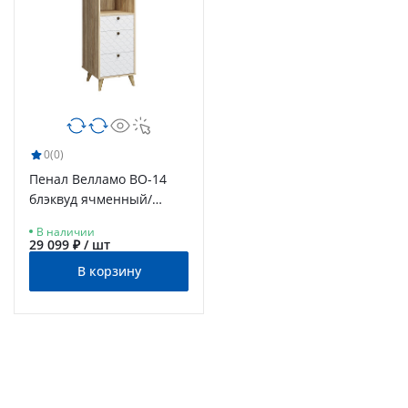
0
(0)
Пенал Велламо ВО-14
блэквуд ячменный/
бланж
В наличии
29 099 ₽ / шт
В корзину