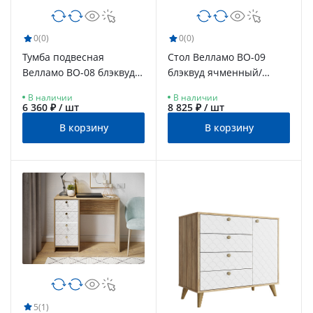
0
(0)
0
(0)
Тумба подвесная
Стол Велламо ВО-09
Велламо ВО-08 блэквуд
блэквуд ячменный/
ячменный/бланж
бланж
В наличии
В наличии
6 360 ₽ / шт
8 825 ₽ / шт
В корзину
В корзину
5
(1)