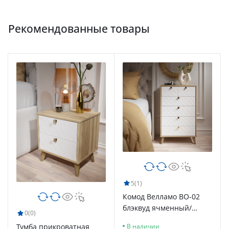
Рекомендованные товары
5
(1)
Комод Велламо ВО-02
блэквуд ячменный/
0
(0)
бланж
Тумба прикроватная
В наличии