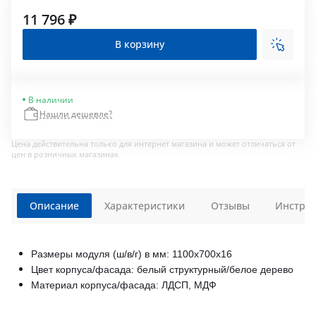
11 796 ₽
В корзину
В наличии
Нашли дешевле?
Цена действительна только для интернет магазина и может отличаться от
цен в розничных магазинах
Описание
Характеристики
Отзывы
Инструк
Размеры модуля (ш/в/г) в мм: 1100х700х16
Цвет корпуса/фасада: белый структурный/белое дерево
Материал корпуса/фасада: ЛДСП, МДФ