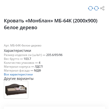
Кровать «Монблан» МБ-64К (2000х900)
белое дерево
Арт. МБ-64К-белое-дерево
Характеристики
Размер изделия см (ш/в/г)
—
205.6/95/96
Вес брутто
—
103.7
Количество упаковок
—
4
Материал корпуса
—
ЛДСП
Материал фасада
—
МДФ
Все характеристики
Другие варианты