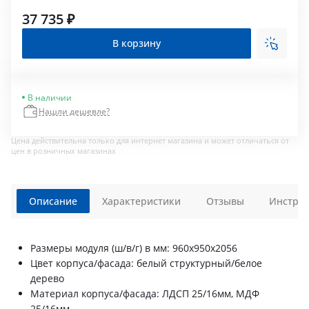
37 735 ₽
В корзину
В наличии
Нашли дешевле?
Цена действительна только для интернет магазина и может отличаться от
цен в розничных магазинах
Описание
Характеристики
Отзывы
Инструк
Размеры модуля (ш/в/г) в мм: 960х950х2056
Цвет корпуса/фасада: белый структурный/белое
дерево
Материал корпуса/фасада: ЛДСП 25/16мм, МДФ
25/16мм