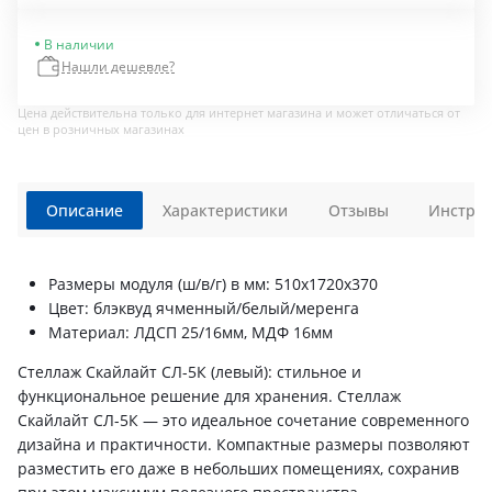
В наличии
Нашли дешевле?
Цена действительна только для интернет магазина и может отличаться от
цен в розничных магазинах
Описание
Характеристики
Отзывы
Инструк
Размеры модуля (ш/в/г) в мм: 510х1720х370
Цвет: блэквуд ячменный/белый/меренга
Материал: ЛДСП 25/16мм, МДФ 16мм
Стеллаж Скайлайт СЛ-5К (левый): стильное и
функциональное решение для хранения. Стеллаж
Скайлайт СЛ-5К — это идеальное сочетание современного
дизайна и практичности. Компактные размеры позволяют
разместить его даже в небольших помещениях, сохранив