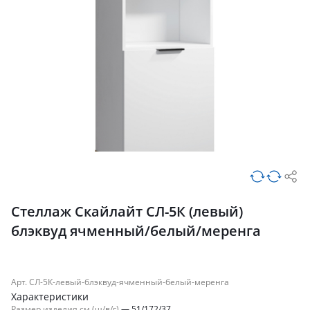
Стеллаж Скайлайт СЛ-5К (левый)
блэквуд ячменный/белый/меренга
Арт. СЛ-5К-левый-блэквуд-ячменный-белый-меренга
Характеристики
Размер изделия см (ш/в/г)
—
51/172/37