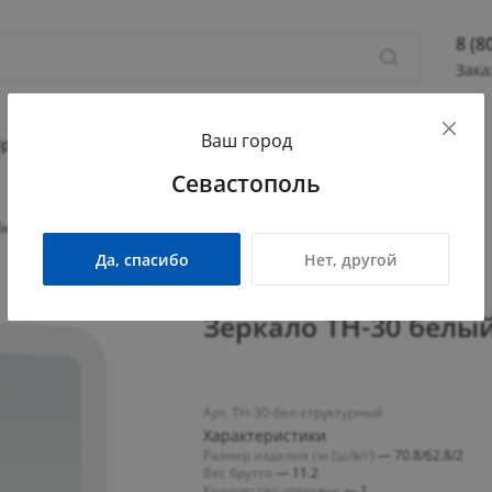
8 (8
Зака
8 (800
Ваш город
Севас
Прихожая
Гостиная
Детская
Офис
Севастополь
Камыш
ПН - П
 белый структурный
СБ - 
Да, спасибо
Нет, другой
info@
Зеркало ТН-30 белы
Арт. ТН-30-бел-структурный
Характеристики
Размер изделия см (ш/в/г)
—
70.8/62.8/2
Вес брутто
—
11.2
Количество упаковок
—
1