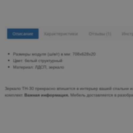
Описание
Характеристики
Отзывы (1)
Инст
Размеры модуля (ш/в/г) в мм: 708х628х20
Цвет: белый структурный
Материал: ЛДСП, зеркало
Зеркало ТН-30 прекрасно впишется в интерьер вашей спальни 
комплект.
Важная информация.
Мебель доставляется в разобра