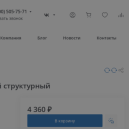
00) 505-75-71
зать звонок
) 505-75-71
тополь
Компания
Блог
Новости
Контакты
овое шоссе, 43/4
Т 08:30 – 17:30
ВС Выходной
compass-shop.ru
й структурный
4 360 ₽
В корзину