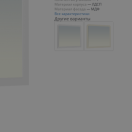
Материал корпуса
—
ЛДСП
Материал фасада
—
МДФ
Все характеристики
Другие варианты