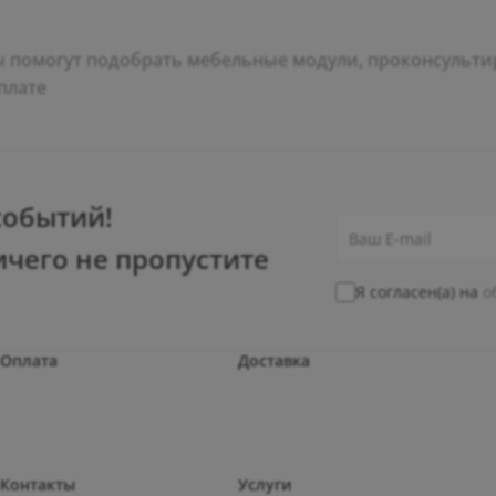
помогут подобрать мебельные модули, проконсультир
плате
событий!
ичего не пропустите
Я согласен(а) на
о
Оплата
Доставка
Контакты
Услуги