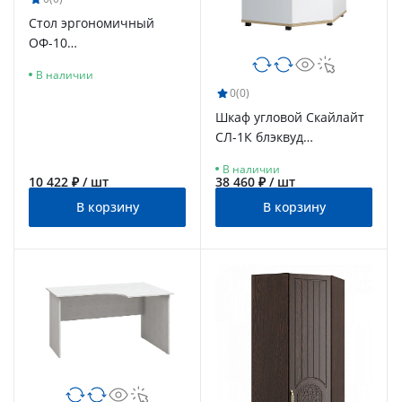
Стол эргономичный
ОФ-10
блэквуд сатиновый
В наличии
0
(0)
Шкаф угловой Скайлайт
СЛ-1К блэквуд
ячменный/белый/
В наличии
меренга
10 422 ₽ / шт
38 460 ₽ / шт
В корзину
В корзину