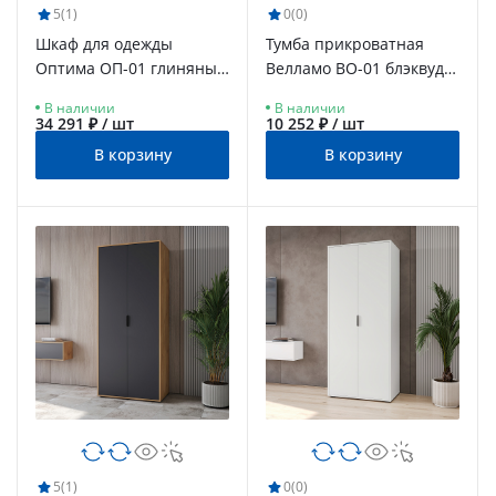
5
(1)
0
(0)
Шкаф для одежды
Тумба прикроватная
Оптима ОП-01 глиняный
Велламо ВО-01 блэквуд
серый/риолит
ячменный/бланж
В наличии
В наличии
34 291 ₽ / шт
10 252 ₽ / шт
В корзину
В корзину
5
(1)
0
(0)