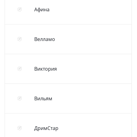
Афина
Велламо
Виктория
Вильям
ДримСтар