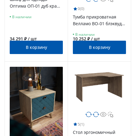
Оптима ОП-01 дуб крафт
0
(0)
золотой/меренга
Тумба прикроватная
В наличии
Велламо ВО-01 блэквуд
ячменный/бирюза
В наличии
34 291 ₽ / шт
10 252 ₽ / шт
В корзину
В корзину
5
(1)
Стол эргономичный