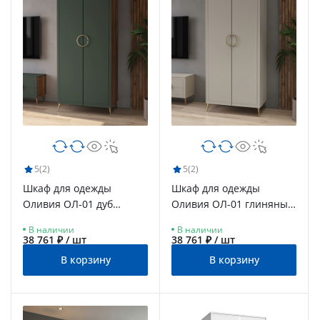
5
(2)
5
(2)
Шкаф для одежды
Шкаф для одежды
Оливия ОЛ-01 дуб
Оливия ОЛ-01 глиняный
барокко янтарный/
серый/риолит
В наличии
В наличии
неаполь
38 761 ₽ / шт
38 761 ₽ / шт
В корзину
В корзину