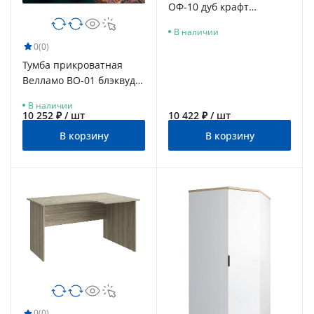
ОФ-10 дуб крафт
табачный
В наличии
0
(0)
Тумба прикроватная
Велламо ВО-01 блэквуд
ячменный/морская
В наличии
волна
10 252 ₽ / шт
10 422 ₽ / шт
В корзину
В корзину
0
(0)