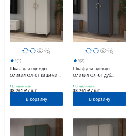
5
(1)
5
(2)
Шкаф для одежды
Шкаф для одежды
Оливия ОЛ-01 кашемир/
Оливия ОЛ-01 дуб
шарли керамика
барокко янтарный/
В наличии
В наличии
ницца
38 761 ₽ / шт
38 761 ₽ / шт
В корзину
В корзину