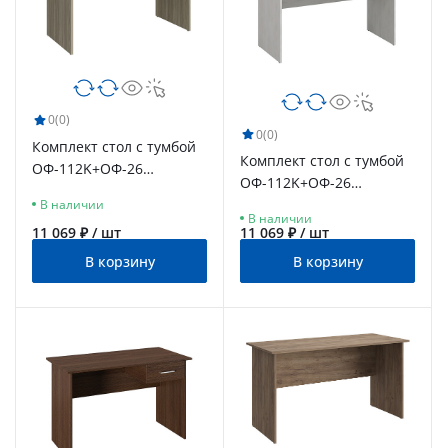
0
(0)
0
(0)
Комплект стол с тумбой
Комплект стол с тумбой
ОФ-112K+ОФ-26
ОФ-112K+ОФ-26
блэквуд сатиновый
северное дерево
В наличии
В наличии
светлое
11 069 ₽ / шт
11 069 ₽ / шт
В корзину
В корзину