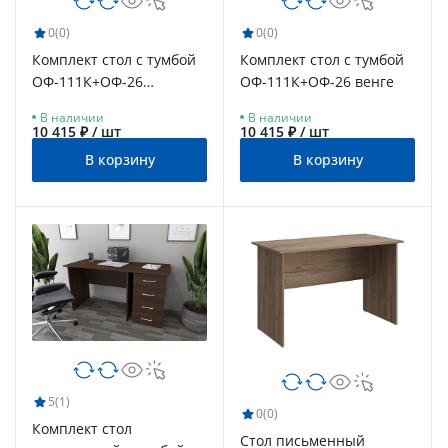
0
(0)
0
(0)
Комплект стол с тумбой
Комплект стол с тумбой
ОФ-111К+ОФ-26
ОФ-111К+ОФ-26 венге
северное дерево
В наличии
В наличии
светлое
10 415 ₽ / шт
10 415 ₽ / шт
В корзину
В корзину
5
(1)
0
(0)
Комплект стол
Стол письменный