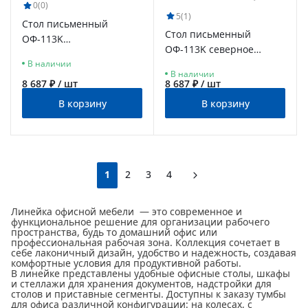
0
(0)
5
(1)
Стол письменный
Стол письменный
ОФ-113K
ОФ-113K северное
блэквуд сатиновый
В наличии
дерево светлое
В наличии
8 687 ₽ / шт
8 687 ₽ / шт
В корзину
В корзину
1
2
3
4
Линейка офисной мебели
— это современное и
функциональное решение для организации рабочего
пространства, будь то домашний офис или
профессиональная рабочая зона. Коллекция сочетает в
себе лаконичный дизайн, удобство и надежность, создавая
комфортные условия для продуктивной работы.
В линейке представлены удобные офисные столы, шкафы
и стеллажи для хранения документов, надстройки для
столов и приставные сегменты. Доступны к заказу тумбы
для офиса различной конфигурации: на колесах, с