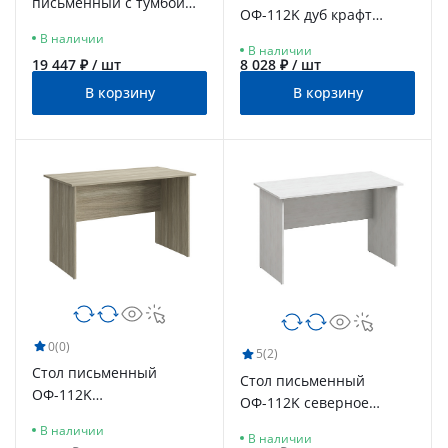
письменный с тумбой
ОФ-112K дуб крафт
ОФ-111К+ОФ-20 венге
табачный
В наличии
В наличии
19 447 ₽ / шт
8 028 ₽ / шт
В корзину
В корзину
0
(0)
5
(2)
Стол письменный
Стол письменный
ОФ-112K
ОФ-112K северное
блэквуд сатиновый
дерево светлое
В наличии
В наличии