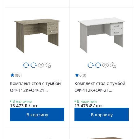
0
(0)
0
(0)
Комплект стол с тумбой
Комплект стол с тумбой
ОФ-112К+ОФ-21
ОФ-112К+ОФ-21
блэквуд сатиновый
северное дерево
В наличии
В наличии
светлое
13 473 ₽ / шт
13 473 ₽ / шт
В корзину
В корзину